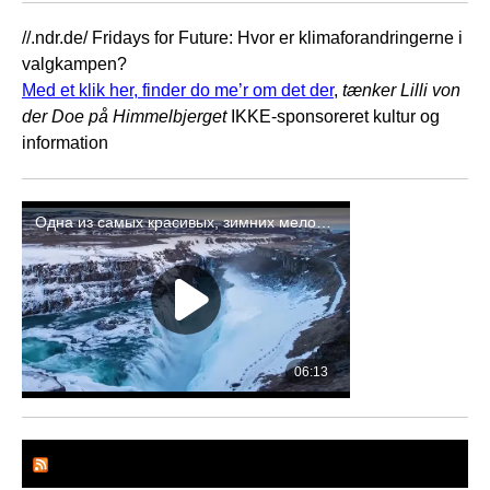
//.ndr.de/ Fridays for Future: Hvor er klimaforandringerne i
valgkampen?
Med et klik her, finder do me’r om det der
,
tænker Lilli von
der Doe på Himmelbjerget
IKKE-sponsoreret kultur og
information
– Ostercappeln, DIE GRÜNENS