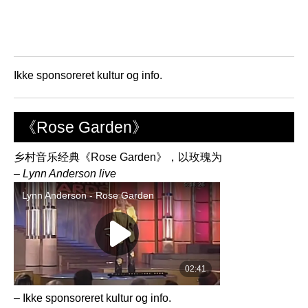
Ikke sponsoreret kultur og info.
《Rose Garden》
乡村音乐经典《Rose Garden》，以玫瑰为
– Lynn Anderson live
– Ikke sponsoreret kultur og info.