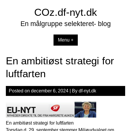
Skip
COz.df-nyt.dk
to
content
En målgruppe selekteret- blog
Menu +
En ambitiøst strategi for
luftfarten
Posted on
december 6, 2024
| By
df-nyt.dk
En ambitiøst strategi for luftfarten
Torsdag d. 29. september stemmer Miljøudvalget om