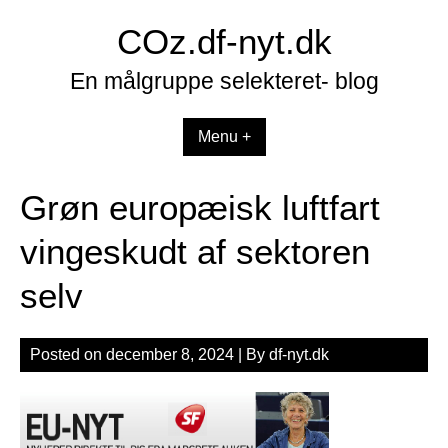
Skip
COz.df-nyt.dk
to
content
En målgruppe selekteret- blog
Menu +
Grøn europæisk luftfart
vingeskudt af sektoren
selv
Posted on
december 8, 2024
| By
df-nyt.dk