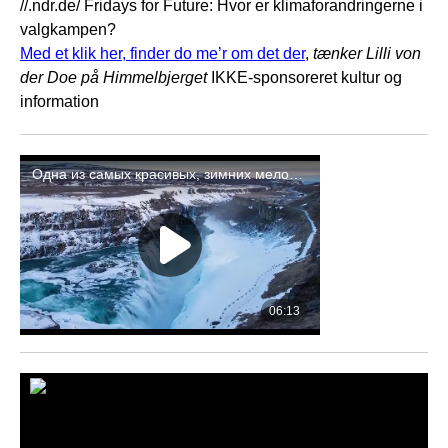
//.ndr.de/ Fridays for Future: Hvor er klimaforandringerne i
valgkampen?
Med et klik her, finder do me’r om det der
,
tænker Lilli von
der Doe på Himmelbjerget
IKKE-sponsoreret kultur og
information
– Ostercappeln, DIE
GRÜNENS