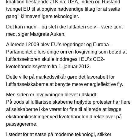
koalition bestående af Kina, USA, Indien og Rusland
tvunget EU til at opgive nødvendige tiltag for at sætte
gang i klimavenligere teknologier.
Det kan ingen – og slet ikke luftfarten selv – være tjent
med, siger Margrete Auken.
Allerede i 2009 blev EU’s regeringer og Europa-
Parlamentet ellers enige om en lovgivning som betød at
luftfartssektoren skulle inddrages i EU’s CO2-
kvotehandelssystem fra 1. januar 2012.
Dette ville på markedsvilkår gøre det favorabelt for
luftfartsselskaberne at benytte mere energieffektive fly.
Men siden er lovgivningen blevet udskudt.
På trods af luftfartsselskaberne højlydte protester har flere
af selskaberne ikke været for fine til allerede at lægge
ekstraomkostninger ved kvotehandlen direkte over på
passagererne.
I stedet for at satse på moderne teknologi, stikker