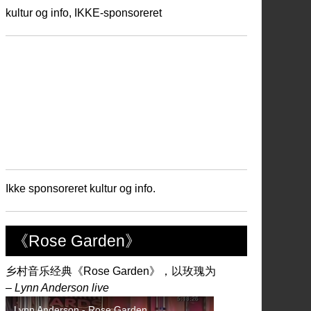
kultur og info, IKKE-sponsoreret
Ikke sponsoreret kultur og info.
《Rose Garden》
乡村音乐经典《Rose Garden》，以玫瑰为
– Lynn Anderson live