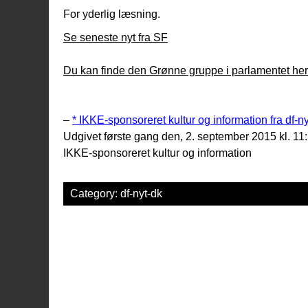
For yderlig læsning.
Se seneste nyt fra SF
Du kan finde den Grønne gruppe i parlamentet her
–
* IKKE-sponsoreret kultur og information fra df-nyt
Udgivet første gang den, 2. september 2015 kl. 11
IKKE-sponsoreret kultur og information
Category:
df-nyt-dk