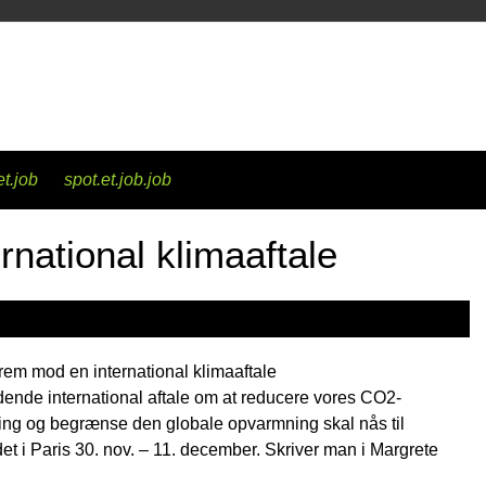
et.job
spot.et.job.job
rnational klimaaftale
rem mod en international klimaaftale
ende international aftale om at reducere vores CO2-
ing og begrænse den globale opvarmning skal nås til
t i Paris 30. nov. – 11. december. Skriver man i Margrete