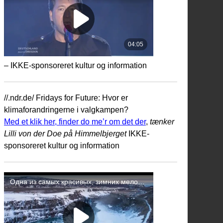
– IKKE-sponsoreret kultur og information
//.ndr.de/ Fridays for Future: Hvor er
klimaforandringerne i valgkampen?
Med et klik her, finder do me’r om det der
,
tænker
Lilli von der Doe på Himmelbjerget
IKKE-
sponsoreret kultur og information