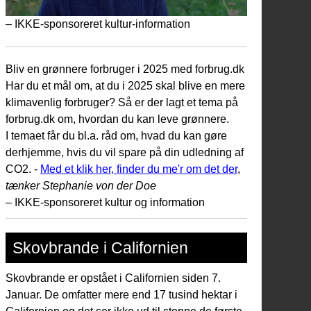
– IKKE-sponsoreret kultur-information
Bliv en grønnere forbruger i 2025 med forbrug.dk
Har du et mål om, at du i 2025 skal blive en mere
klimavenlig forbruger? Så er der lagt et tema på
forbrug.dk om, hvordan du kan leve grønnere.
I temaet får du bl.a. råd om, hvad du kan gøre
derhjemme, hvis du vil spare på din udledning af
CO2. -
Med et klik her, finder du me'r om det der
,
tænker Stephanie von der Doe
– IKKE-sponsoreret kultur og information
Skovbrande i Californien
Skovbrande er opstået i Californien siden 7.
Januar. De omfatter mere end 17 tusind hektar i