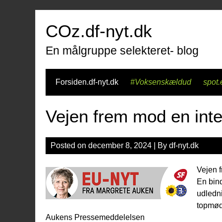
Skip
to
COz.df-nyt.dk
content
En målgruppe selekteret- blog
Forsiden.df-nyt.dk
#Voksenskældud
spot.
Vejen frem mod en inte
Posted on
december 8, 2024
| By
df-nyt.dk
Vejen f
En bind
udledn
topmøde
Aukens Pressemeddelelsen